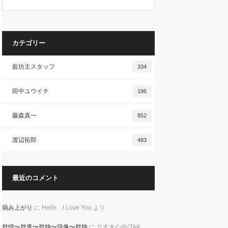
カテゴリー
藍坊主スタッフ
334
田中ユウイチ
196
藤森真一
852
渡辺拓郎
483
最近のコメント
病み上がり
に
Hello…I Love You
より
群情〜群青〜群静〜現像〜群静
に
六本木心中(TAK