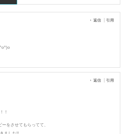
返信
引用
^)o
返信
引用
！！
ピーをさせてもらってて、
ました!!