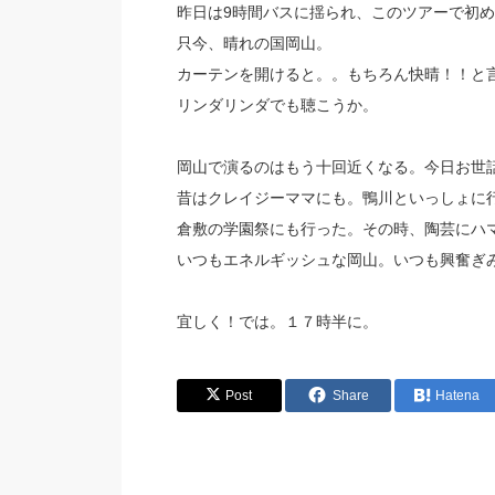
昨日は9時間バスに揺られ、このツアーで初
只今、晴れの国岡山。
カーテンを開けると。。もちろん快晴！！と
リンダリンダでも聴こうか。
岡山で演るのはもう十回近くなる。今日お世
昔はクレイジーママにも。鴨川といっしょに
倉敷の学園祭にも行った。その時、陶芸にハ
いつもエネルギッシュな岡山。いつも興奮ぎみ
宜しく！では。１７時半に。
Post
Share
Hatena