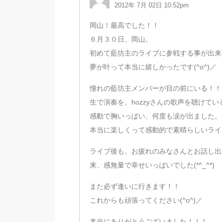
2012年 7月 02日 10:52pm
岡山！最高でした！！
６月３０日、岡山。
初めて藍坊主のライブに参戦する事が出来
夢が叶って本当に嬉しかったです(^o^)／
憧れの藍坊主メンバーが目の前にいる！！
生で演奏を、hozzyさんの歌声を聴けてい
感動で胸いっぱい、何度も涙が出ました。
本当に楽しくって感動的で素晴らしいライ
ライブ後も、お疲れのみなさんとお話し出来
来、感無量で幸せいっぱいでした(*^_^*)
また必ず逢いに行きます！！
これからも頑張ってください(^o^)／
本当にありがとうございました！！！