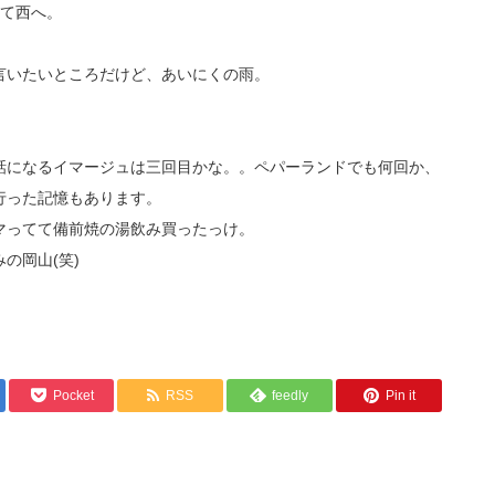
めて西へ。
言いたいところだけど、あいにくの雨。
話になるイマージュは三回目かな。。ペパーランドでも何回か、
行った記憶もあります。
マってて備前焼の湯飲み買ったっけ。
の岡山(笑)
Pocket
RSS
feedly
Pin it