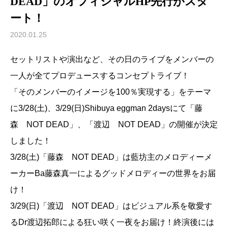
DEAD」のオフィシャルHP先行がスタ
ート！
2020.01.25
セットリストや演出など、その日のライブをメンバーの
一人が全てプロデュースするコンセプトライブ！
「そのメンバーのイメージを100％実現する」をテーマ
に3/28(土)、3/29(日)Shibuya eggman 2daysにて「藤
森 NOT DEAD」、「渡辺 NOT DEAD」の開催が決定
しました！
3/28(土)「藤森 NOT DEAD」は藍坊主のメロディーメ
ーカーBa藤森真一によるグッドメロディーの世界をお届
け！
3/29(日)「渡辺 NOT DEAD」はビジュアル系を敬愛す
るDr渡辺拓郎による狂い咲く一夜をお届け！終演後には