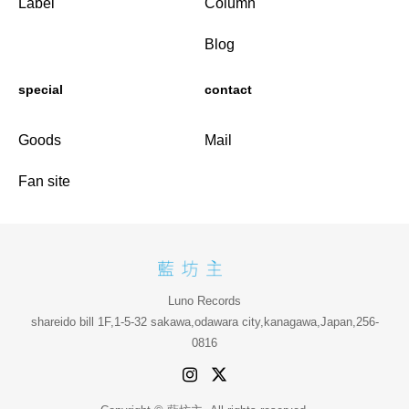
Label
Column
Blog
special
contact
Goods
Mail
Fan site
Luno Records
shareido bill 1F,1-5-32 sakawa,odawara city,kanagawa,Japan,256-
0816