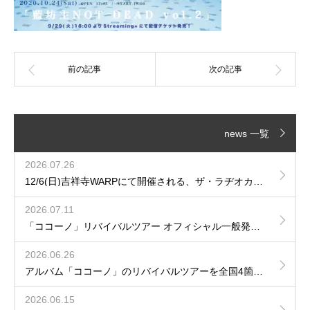
news 一覧
2026.07.26
12/6(日)吉祥寺WARPにて開催される、ザ・ラヂオカセッツpresents「JAM!JAM!JAM!」に出演が決定！
2026.07.11
「ココーノ」リバイバルツアー オフィシャル一般発売のご案内
2026.06.26
アルバム「ココーノ」のリバイバルツアーを全国4箇所で開催が決定！
2026.06.15