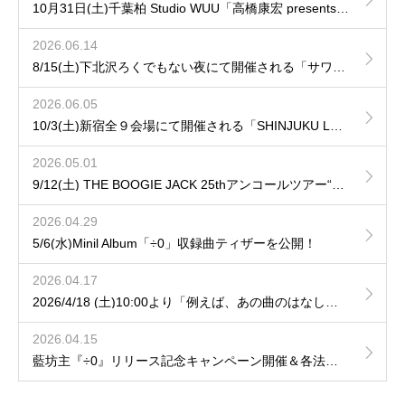
10月31日(土)千葉柏 Studio WUU「高橋康宏 presents 再会の音」へhozzyの出演が決定！
2026.06.14
8/15(土)下北沢ろくでもない夜にて開催される「サワムカイナイト DAY.1」にhozzy & 田中ユウイチの出演が決定！
2026.06.05
10/3(土)新宿全９会場にて開催される「SHINJUKU LOFT 50th CIRCUIT 2026」へ出演が決定！
2026.05.01
9/12(土) THE BOOGIE JACK 25thアンコールツアー“LUMINARISM“ に参加決定！
2026.04.29
5/6(水)Minil Album「÷0」収録曲ティザーを公開！
2026.04.17
2026/4/18 (土)10:00より「例えば、あの曲のはなし」hozzy、藤森の弾き語りVol.9 / Vol.10の一般発売開始！
2026.04.15
藍坊主『÷0』リリース記念キャンペーン開催＆各法人特典デザインを公開！