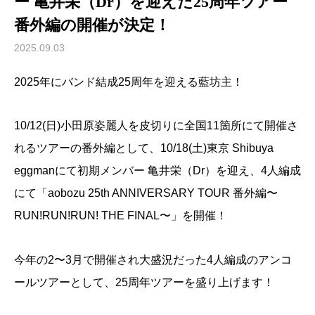
ー 亀井栄（Dr）を迎えた25周年ツアー
番外編の開催が決定！
2025.09.03
2025年にバンド結成25周年を迎える藍坊主！
10/12(日)小田原姿麗人を皮切りに全国11箇所にて開催さ
れるツアーの番外編として、10/18(土)東京 Shibuya
eggmanにて初期メンバー 亀井栄（Dr）を迎え、4人編成
にて「aobozu 25th ANNIVERSARY TOUR 番外編〜
RUN!RUN!RUN! THE FINAL〜」を開催！
今年の2〜3月で開催され大盛況だった4人編成のアンコ
ールツアーとして、25周年ツアーを盛り上げます！