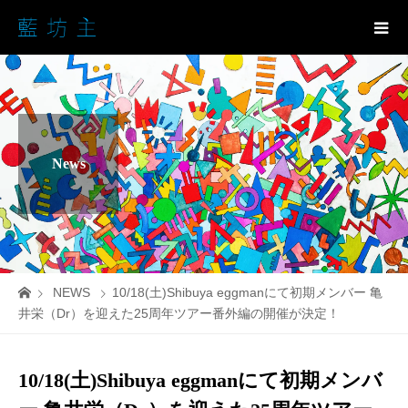
News
NEWS
10/18(土)Shibuya eggmanにて初期メンバー 亀
井栄（Dr）を迎えた25周年ツアー番外編の開催が決定！
10/18(土)Shibuya eggmanにて初期メンバ