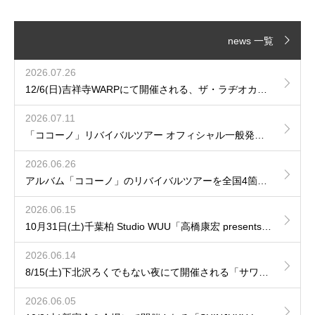
news 一覧
2026.07.26
12/6(日)吉祥寺WARPにて開催される、ザ・ラヂオカセッツpresents「JAM!JAM!JAM!」に出演が決定！
2026.07.11
「ココーノ」リバイバルツアー オフィシャル一般発売のご案内
2026.06.26
アルバム「ココーノ」のリバイバルツアーを全国4箇所で開催が決定！
2026.06.15
10月31日(土)千葉柏 Studio WUU「高橋康宏 presents 再会の音」へhozzyの出演が決定！
2026.06.14
8/15(土)下北沢ろくでもない夜にて開催される「サワムカイナイト DAY.1」にhozzy & 田中ユウイチの出演が決定！
2026.06.05