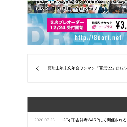
藍坊主年末忘年会ワンマン「百景'22」@12/6新
2026.07.26
12/6(日)吉祥寺WARPにて開催される