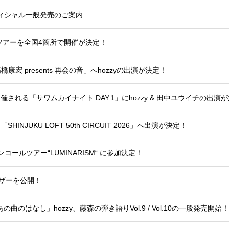
ィシャル一般発売のご案内
ツアーを全国4箇所で開催が決定！
「高橋康宏 presents 再会の音」へhozzyの出演が決定！
催される「サワムカイナイト DAY.1」にhozzy & 田中ユウイチの出演
INJUKU LOFT 50th CIRCUIT 2026」へ出演が決定！
5thアンコールツアー“LUMINARISM“ に参加決定！
曲ティザーを公開！
ば、あの曲のはなし」hozzy、藤森の弾き語りVol.9 / Vol.10の一般発売開始！