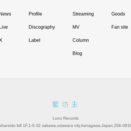
News
Profile
Streaming
Goods
Live
Discography
MV
Fan site
X
Label
Column
Blog
Luno Records
shareido bill 1F,1-5-32 sakawa,odawara city,kanagawa,Japan,256-081