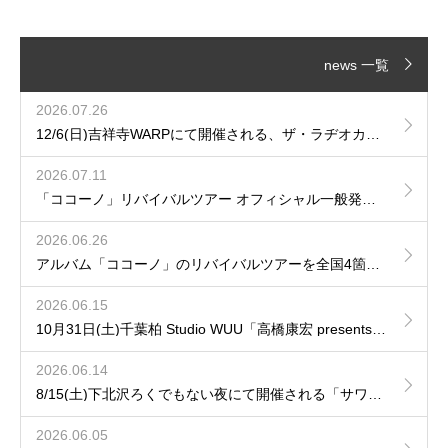
news 一覧
2026.07.26
12/6(日)吉祥寺WARPにて開催される、ザ・ラヂオカセッツpresents「JAM!JAM!JAM!」に出演が決定！
2026.07.11
「ココーノ」リバイバルツアー オフィシャル一般発売のご案内
2026.06.26
アルバム「ココーノ」のリバイバルツアーを全国4箇所で開催が決定！
2026.06.15
10月31日(土)千葉柏 Studio WUU「高橋康宏 presents 再会の音」へhozzyの出演が決定！
2026.06.14
8/15(土)下北沢ろくでもない夜にて開催される「サワムカイナイト DAY.1」にhozzy & 田中ユウイチの出演が決定！
2026.06.05