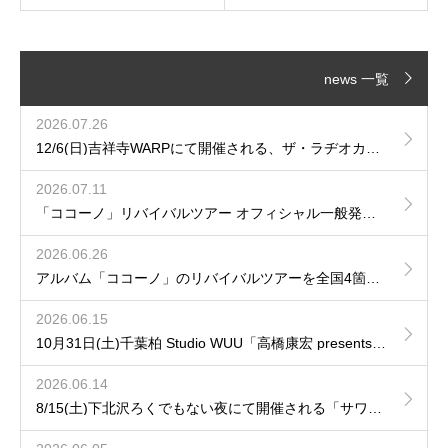
news 一覧
2026.07.26
12/6(日)吉祥寺WARPにて開催される、ザ・ラヂオカセッツpresents「JAM!JAM!JAM!」に出演が決定！
2026.07.11
「ココーノ」リバイバルツアー オフィシャル一般発売のご案内
2026.06.26
アルバム「ココーノ」のリバイバルツアーを全国4箇所で開催が決定！
2026.06.15
10月31日(土)千葉柏 Studio WUU「高橋康宏 presents 再会の音」へhozzyの出演が決定！
2026.06.14
8/15(土)下北沢ろくでもない夜にて開催される「サワムカイナイト DAY.1」にhozzy & 田中ユウイチの出演が決定！