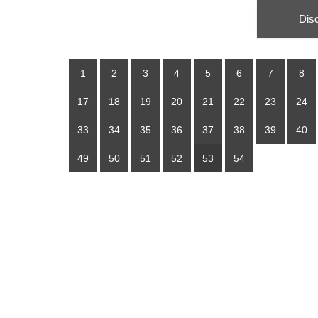
Dis
1
2
3
4
5
6
7
8
17
18
19
20
21
22
23
24
33
34
35
36
37
38
39
40
49
50
51
52
53
54