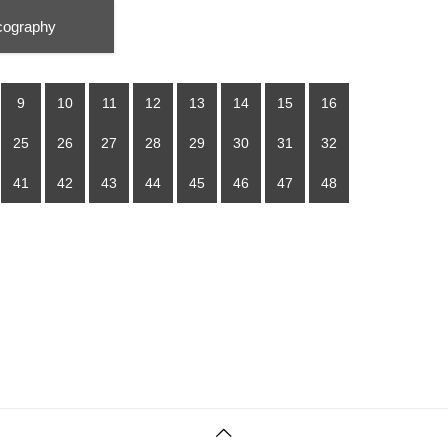
cography
9
10
11
12
13
14
15
16
25
26
27
28
29
30
31
32
41
42
43
44
45
46
47
48