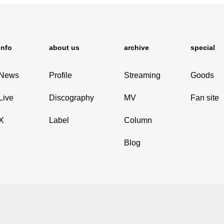
info
about us
archive
special
News
Profile
Streaming
Goods
Live
Discography
MV
Fan site
X
Label
Column
Blog