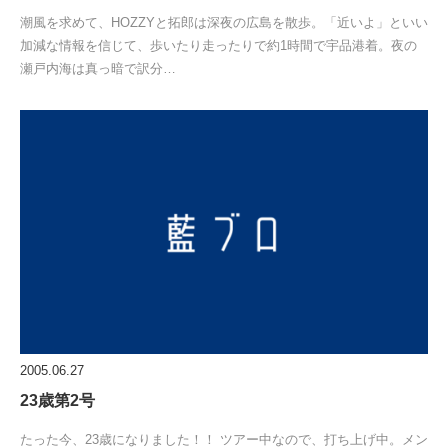
潮風を求めて、HOZZYと拓郎は深夜の広島を散歩。「近いよ」といい
加減な情報を信じて、歩いたり走ったりで約1時間で宇品港着。夜の
瀬戸内海は真っ暗で訳分…
2005.06.27
23歳第2号
たった今、23歳になりました！！ ツアー中なので、打ち上げ中。メン