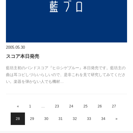
2005.05.30
スコア本日発売
藍坊主初のバンドスコア『ヒロシゲブルー』本日発売です。藍坊主の
曲は耳コピしづらいらしいので、是非これを見て研究してみてくださ
い。楽器を弾かない人でも機材…
«
1
…
23
24
25
26
27
28
29
30
31
32
33
34
»