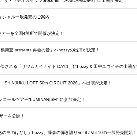
、ザ・ラヂオカセッツpresents「JAM!JAM!JAM!」に出演が決定！
ィシャル一般発売のご案内
ツアーを全国4箇所で開催が決定！
「高橋康宏 presents 再会の音」へhozzyの出演が決定！
催される「サワムカイナイト DAY.1」にhozzy & 田中ユウイチの出演
INJUKU LOFT 50th CIRCUIT 2026」へ出演が決定！
5thアンコールツアー“LUMINARISM“ に参加決定！
曲ティザーを公開！
ば、あの曲のはなし」hozzy、藤森の弾き語りVol.9 / Vol.10の一般発売開始！