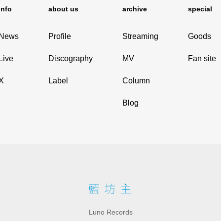
info
about us
archive
special
News
Profile
Streaming
Goods
Live
Discography
MV
Fan site
X
Label
Column
Blog
Luno Records