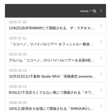
news 一覧
2026.07.26
12/6(日)吉祥寺WARPにて開催される、ザ・ラヂオカセッツpresents「JAM!JAM!JAM!」に出演が決定！
2026.07.11
「ココーノ」リバイバルツアー オフィシャル一般発売のご案内
2026.06.26
アルバム「ココーノ」のリバイバルツアーを全国4箇所で開催が決定！
2026.06.15
10月31日(土)千葉柏 Studio WUU「高橋康宏 presents 再会の音」へhozzyの出演が決定！
2026.06.14
8/15(土)下北沢ろくでもない夜にて開催される「サワムカイナイト DAY.1」にhozzy & 田中ユウイチの出演が決定！
2026.06.05
10/3(土)新宿全９会場にて開催される「SHINJUKU LOFT 50th CIRCUIT 2026」へ出演が決定！