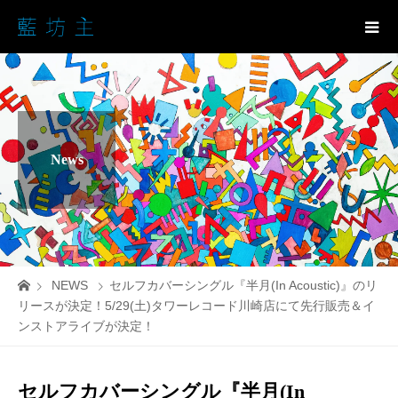
News
NEWS
セルフカバーシングル『半月(In Acoustic)』のリ
リースが決定！5/29(土)タワーレコード川崎店にて先行販売＆イ
ンストアライブが決定！
セルフカバーシングル『半月(In