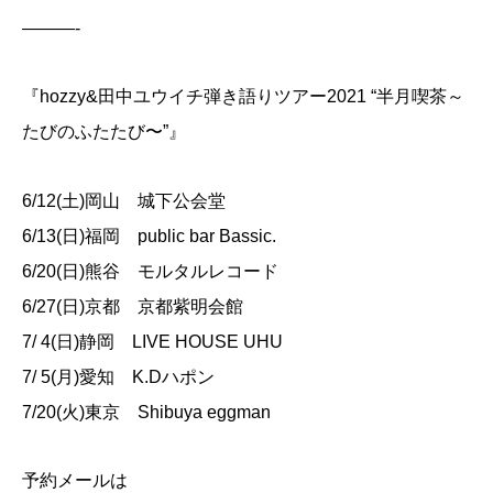
———-
『hozzy&田中ユウイチ弾き語りツアー2021 “半月喫茶～
たびのふたたび〜”』
6/12(土)岡山 城下公会堂
6/13(日)福岡 public bar Bassic.
6/20(日)熊谷 モルタルレコード
6/27(日)京都 京都紫明会館
7/ 4(日)静岡 LIVE HOUSE UHU
7/ 5(月)愛知 K.Dハポン
7/20(火)東京 Shibuya eggman
予約メールは