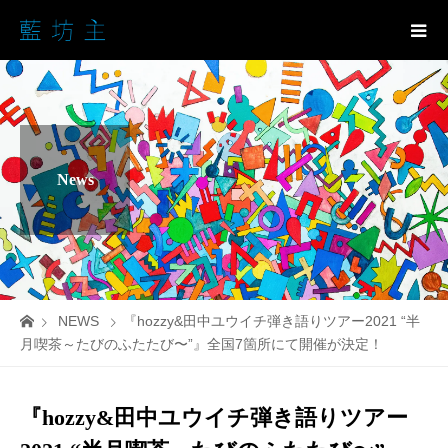
News
NEWS
『hozzy&田中ユウイチ弾き語りツアー2021 “半
月喫茶～たびのふたたび〜”』全国7箇所にて開催が決定！
『hozzy&田中ユウイチ弾き語りツアー