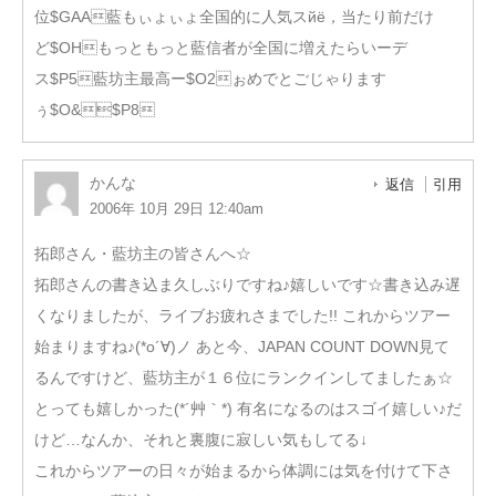
位$GAA藍もぃょぃょ全国的に人気スйё，当たり前だけ
ど$OHもっともっと藍信者が全国に増えたらいーデ
ス$P5藍坊主最高ー$O2ぉめでとごじゃります
ぅ$O&$P8
かんな
返信
引用
2006年 10月 29日 12:40am
拓郎さん・藍坊主の皆さんへ☆
拓郎さんの書き込ま久しぶりですね♪嬉しいです☆書き込み遅
くなりましたが、ライブお疲れさまでした!! これからツアー
始まりますね♪(*o´∀)ノ あと今、JAPAN COUNT DOWN見て
るんですけど、藍坊主が１６位にランクインしてましたぁ☆
とっても嬉しかった(*´艸｀*) 有名になるのはスゴイ嬉しい♪だ
けど…なんか、それと裏腹に寂しい気もしてる↓
これからツアーの日々が始まるから体調には気を付けて下さ