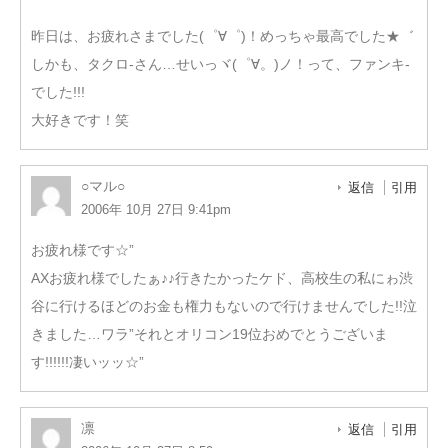
昨日は、お疲れさまでした(゜∀゜)！めっちゃ最高でした★゛
しかも、タクロ-さん…せいっヾ(゜∀。)ノ！って、ファンキ-
でした!!!
大好きです！笑
○マル○
返信
引用
2006年 10月 27日 9:41pm
お疲れ様です☆”
AXお疲れ様でしたぁ♪♪行きたかったケド、高校生の私にゎ渋
谷に行けるほどのお金も権力もないので行けませんでした!!泣
きました…ワラ”それとオリコン19位おめでとうございま
す!!!!!!凄いッッ☆”
凛
返信
引用