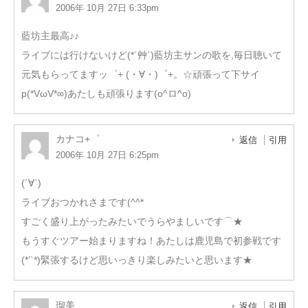
2006年 10月 27日 6:33pm
藍坊主最高♪♪
ライブには行けないけど(*´艸`)藍坊主サンの歌を,毎日聴いて
元気もらってますッ゜+ (・∀・)゜+。☆頑張って下サイ
p(*VωV*∞)あたしも頑張ります(o^ロ^o)
カナコ+゜
返信
引用
2006年 10月 27日 6:25pm
(´∀`)
ライブおつかれさまです(^^*
すごく盛り上がったみたいでうらやましいです⌒★
もうすぐツアー始まりますね！あたしは鹿児島で初参戦です
(*’`*)緊張するけど思いっきり楽しみたいと思います★
瑠美
返信
引用