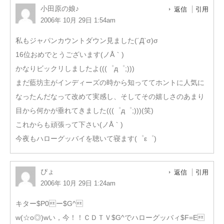
小田原の娘♪
返信
引用
2006年 10月 29日 1:54am
私もジャパンカウントダウン見ました(´Д`σ)σ
16位おめでとうございます(ノÅ｀)
かなりビックリしましたよ(((゜д゜;)))
まだ藍坊主がインディーズの時から知っててホントに人気に
なったんだなって改めて実感し、そしてその嬉しさのあまり
目から何かが垂れてきました(((゜д゜;)))(笑)
これからも頑張って下さい(ノÅ｀)
今夜もハローグッバイを聴いて寝ます(゜ε゜)
ぴょ
返信
引用
2006年 10月 29日 1:24am
キター$P0ー$G^
w(☆o◎)wい，今！！ＣＤＴＶ$G^でハローグッバィ$F=E