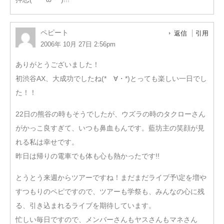
ペピート
返信
引用
2006年 10月 27日 2:56pm
ありがとうございました！
初渋谷AX、大成功でしたね(*ゝ∀・*)とっても楽しい一日でし
た！！
22日の熊谷の時もそうでしたが、ウズラの時のタクローさん
がかっこ良すぎて、いつも鼻血もんです。藍坊主の笑顔が見
れる私は幸せです。
昨日は帰りの電車でも体も心も熱かったです!!
とうとう来週からツアーですね！まだまだライブ予\定を増や
すつもりのペピですので、ツアーも学祭も、みんなの心に残
る、引き込まれるライブを期待しています。
忙しい毎日ですので、メンバーさんもヤスさんもマネさん