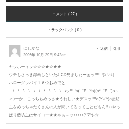
コメント ( 27 )
トラックバック ( 0 )
にしかな
返信
引用
2006年 10月 29日 9:42am
ヤッホーィッ☆☆☆★☆★★
ウチもさっき録画しといたJ-CD見ましたーぁッ!!!!!!!(≧▽≦)ゞ
ハローグッバイ１６位おめでと
―\―\―\―\―\―\―\―\―\―\―\ッ!!!!!o(゜∇゜*o)(o*゜∇゜)o～
♪つーか、こっちもめっさ★うれしい★デスッ!!!!o(^▽^)o藍坊
主をめっちゃたくさんの人が聞いてるってことだもん!!♪♪やっ
ぱり藍坊主はサイコー★★やぁ～ッ♪♪♪♪♪(*’∇^)-☆