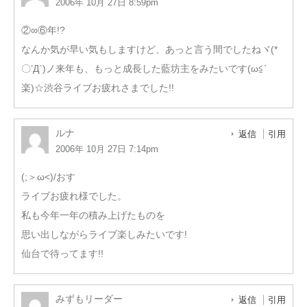
2006年 10月 27日 8:59pm
②∞⑥年!?
なんか気が早い気もしますけど、あっと言う間でしたねヾ(*
〇’Д`)ノ来年も、もっと成長した藍坊主をみたいです(ω≦`
楽)☆渋谷ライブお疲れさまでした!!
ルナ
返信
引用
2006年 10月 27日 7:14pm
(;＞ω<)/おす
ライブお疲れ様でした。
私も今年一年の積み上げたものを
思い出しながらライブ楽しみたいです!
仙台で待ってます!!
みずもリーダー
返信
引用