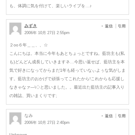
も、体調に気を付けて、楽しいライブを…♪
みずき
返信
引用
2006年 10月 27日 2:55pm
２оо６年＿＿、、☆
こんにちは。本当に今年もあとちょっとですね。藍坊主も(私
も)どんどん成長していきますネ…今思い返せば、藍坊主を本
気で好きになってからまだ1年も経っていなぃよぅな気がしま
す。藍坊主のおかげで頑張ってこれたから!これからも応援し
なきゃなァ―\◇と思いました。。最近出た藍坊主の記事入り
の雑誌、買いまくりです;
なみ
返信
引用
2006年 10月 27日 2:40pm
Unknown