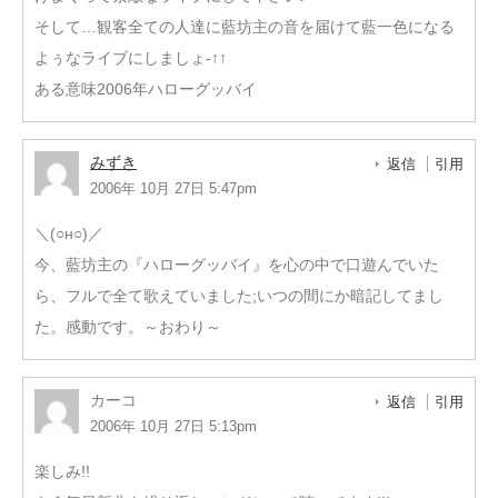
そして…観客全ての人達に藍坊主の音を届けて藍一色になる
よぅなライブにしましょ-↑↑
ある意味2006年ハローグッバイ
みずき
返信
引用
2006年 10月 27日 5:47pm
＼(○н○)／
今、藍坊主の『ハローグッバイ』を心の中で口遊んでいた
ら、フルで全て歌えていました;いつの間にか暗記してまし
た。感動です。～おわり～
カーコ
返信
引用
2006年 10月 27日 5:13pm
楽しみ!!