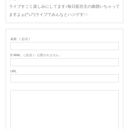
ライブすごく楽しみにしてます♪毎日藍坊主の曲聴いちゃって
ますよぉ(^∪^)ライブでみんなとハジゲす↑↑
名前
( 必須 )
E-MAIL
( 必須 ) - 公開されません -
URL