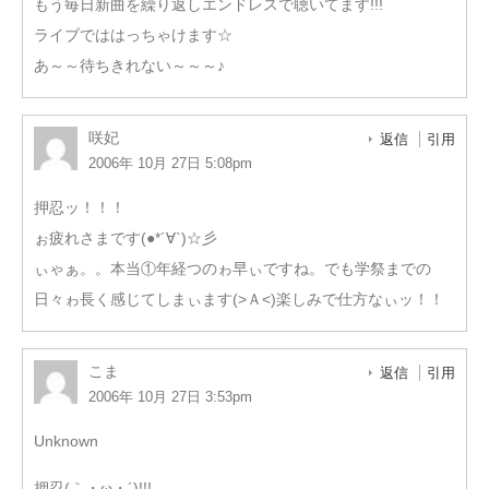
もう毎日新曲を繰り返しエンドレスで聴いてます!!!
ライブでははっちゃけます☆
あ～～待ちきれない～～～♪
咲妃
返信
引用
2006年 10月 27日 5:08pm
押忍ッ！！！
ぉ疲れさまです(●*´∀`)☆彡
ぃゃぁ。。本当①年経つのゎ早ぃですね。でも学祭までの
日々ゎ長く感じてしまぃます(>Ａ<)楽しみで仕方なぃッ！！
こま
返信
引用
2006年 10月 27日 3:53pm
Unknown
押忍(｀・ω・´)!!!