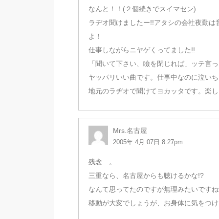
なんと！！(２個続きでスイマセン)
ラヂオ聞けましたー!!アタシの会社夜勤
よ！
仕事しながらニヤゲくってました!!
「聞いて下さい、瞼を閉じれば」ッテ言っ
ヤッパリいい曲です。仕事中なのに泣いちゃい
地元のラヂオで聞けてヨカッタです。楽し
Mrs.名古屋
2005年 4月 07日 8:27pm
残念…。
三重なら、名古屋からも聴けるかな!?
なんて思ってたのですが無理みたいですねf^
移動が大変でしょうが、お身体に気をつけ