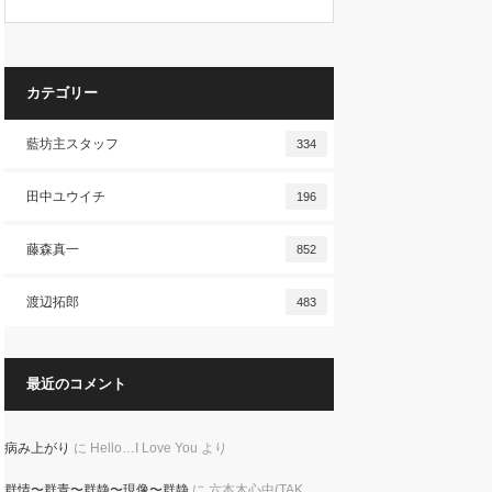
カテゴリー
藍坊主スタッフ
334
田中ユウイチ
196
藤森真一
852
渡辺拓郎
483
最近のコメント
病み上がり
に
Hello…I Love You
より
群情〜群青〜群静〜現像〜群静
に
六本木心中(TAK