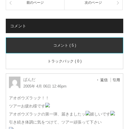
前のページ
次のページ
コメント
コメント ( 5 )
トラックバック ( 0 )
ぱんだ
返信
引用
2005年 4月 06日 12:46pm
アオボウズラック！！
ツアーお疲れ様です
アオボウズラックの第一弾、届きましたッ
嬉しいです
引き続き体調に気をつけて、ツアー頑張って下さい