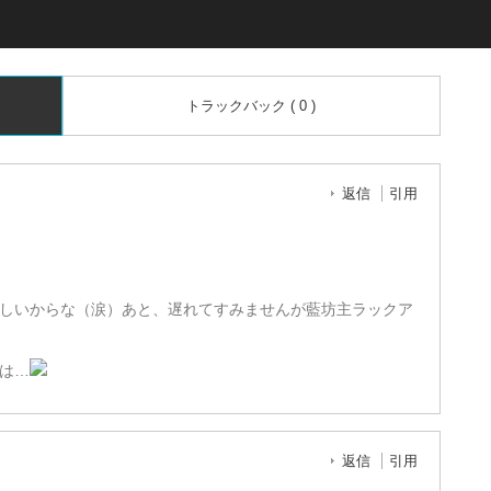
トラックバック ( 0 )
返信
引用
しいからな（涙）あと、遅れてすみませんが藍坊主ラックア
は…
返信
引用