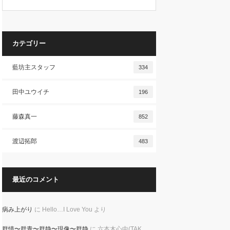
カテゴリー
藍坊主スタッフ
334
田中ユウイチ
196
藤森真一
852
渡辺拓郎
483
最近のコメント
病み上がり
に
Hello…I Love You
より
群情〜群青〜群静〜現像〜群静
に
六本木心中(TAK