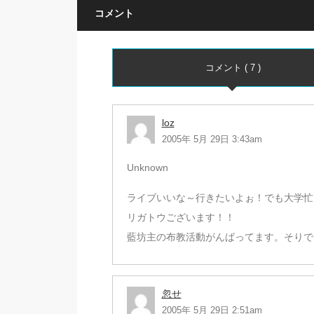
コメント
コメント ( 7 )
loz
2005年 5月 29日 3:43am
Unknown
ライブいいな～行きたいよぉ！でも大学忙
リガトウございます！！
藍坊主の布教活動がんばってます。そりで
忽せ
2005年 5月 29日 2:51am