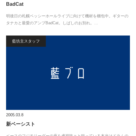
BadCat
明後日の札幌ベッシーホールライブに向けて機材を梱包中。ギターの
タナカと最愛のアンプBadCat。しばしのお別れ。…
藍坊主スタッフ
2005.03.8
新ベーシスト
ベースのフジモリーダーの座を虎視眈々と狙っている本当はドラムの