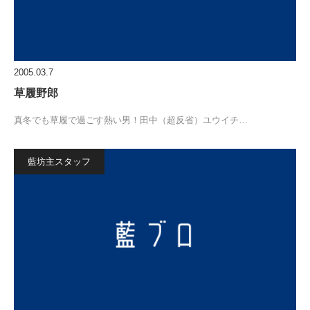
2005.03.7
草履野郎
真冬でも草履で過ごす熱い男！田中（超反省）ユウイチ…
藍坊主スタッフ