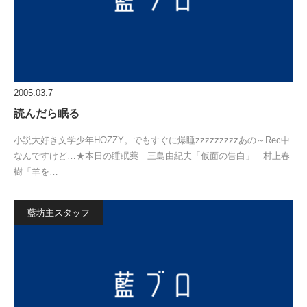
2005.03.7
読んだら眠る
小説大好き文学少年HOZZY。でもすぐに爆睡zzzzzzzzzあの～Rec中
なんですけど…★本日の睡眠薬 三島由紀夫「仮面の告白」 村上春
樹「羊を…
藍坊主スタッフ