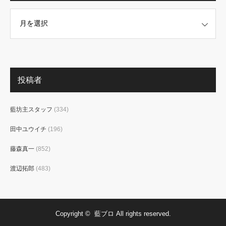
投稿者
藍坊主スタッフ
(334)
田中ユウイチ
(196)
藤森真一
(852)
渡辺拓郎
(483)
Copyright ©
藍ブロ
All rights reserved.