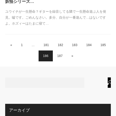
妖怪シリーズ…
ユウイチが一生懸命？ギターを録音してる隣で一生懸命遊ぶ人を発
見。嘘です。ごめんなさい。多分、自分が一番遊んで...はないです
よ。ホズィーはたまに寝て…
«
1
…
181
182
183
184
185
186
187
»
アーカイブ