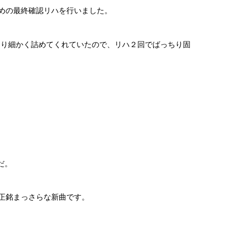
ための最終確認リハを行いました。
なり細かく詰めてくれていたので、リハ２回でばっちり固
だ。
真正銘まっさらな新曲です。