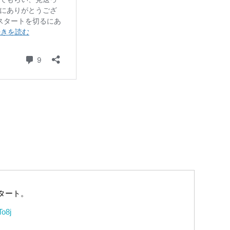
タート。
To8j