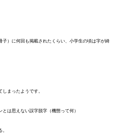
冊子）に何回も掲載されたくらい、小学生の頃は字が綺
てしまったようです。
ンとは思えない誤字脱字（機態って何）
る。