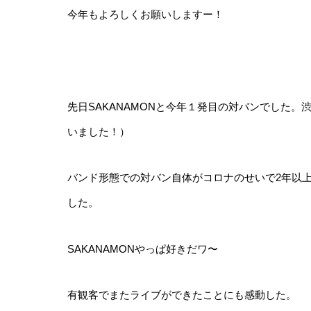
今年もよろしくお願いしますー！
先日SAKANAMONと今年１発目の対バンでした。
いました！）
バンド形態での対バン自体がコロナのせいで2年以
した。
SAKANAMONやっぱ好きだワ〜
有観客でまたライブができたことにも感動した。