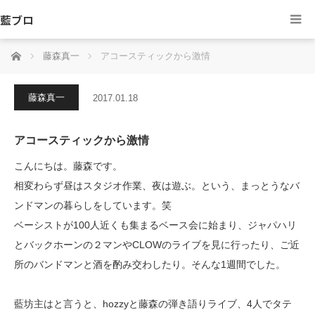
藍ブロ
ホーム
藤森真一
アコースティックから激情
藤森真一
2017.01.18
アコースティックから激情
こんにちは。藤森です。
相変わらず昼はスタジオ作業、夜は遊ぶ。という、まっとうなバ
ンドマンの暮らしをしています。笑
ベーシストが100人近くも集まるベース会に始まり、ジャパハリ
とバックホーンの２マンやCLOWのライブを見に行ったり、ご近
所のバンドマンと酒を酌み交わしたり。そんな1週間でした。
藍坊主はと言うと、hozzyと藤森の弾き語りライブ、4人でタテ