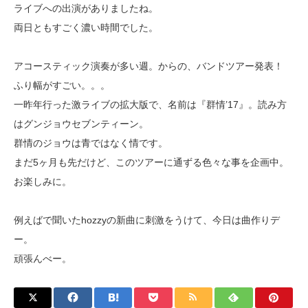
ライブへの出演がありましたね。
両日ともすごく濃い時間でした。
アコースティック演奏が多い週。からの、バンドツアー発表！
ふり幅がすごい。。。
一昨年行った激ライブの拡大版で、名前は『群情’17』。読み方
はグンジョウセブンティーン。
群情のジョウは青ではなく情です。
まだ5ヶ月も先だけど、このツアーに通ずる色々な事を企画中。
お楽しみに。
例えばで聞いたhozzyの新曲に刺激をうけて、今日は曲作りデ
ー。
頑張んべー。