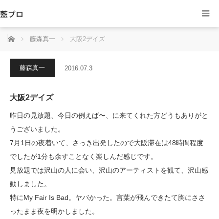
藍ブロ
ホーム
藤森真一
大阪2デイズ
藤森真一
2016.07.3
大阪2デイズ
昨日の見放題、今日の例えば〜、に来てくれた方どうもありがと
うございました。
7月1日の夜着いて、さっき出発したので大阪滞在は48時間程度
でしたが1分も余すことなく楽しんだ感じです。
見放題では沢山の人に会い、沢山のアーティストを観て、沢山感
動しました。
特にMy Fair Is Bad。ヤバかった。言葉が飛んできたて胸にささ
ったまま夜を明かしました。