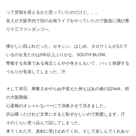
って翌朝を迎えるかと思っていたのだけど。。。
友人が大阪市内で別の企画ライブをやっていたので阪急に飛び乗
り十三ファンダンゴへ。
懐かしい顔ぶれだった。セキシン、はじめ、タロウくんが3人で
いるのを見たのは5年以上ぶりかな。SOUTH BLOW。
尊敬する先輩である海北くんや小寺さんもいて、パッと挨拶する
つもりが長居してしまった。汗
そして本日、興奮さめやらぬ中迎えた例えばあの曲の話Vol4。初
の大阪開催。
心斎橋のオシャレなバーにて演奏させて頂きました。
沢山喋ったけれど文章にすると恥ずかしいので割愛します。汗
そのくらい突っ込んで話してしまった。
来てくれた方、真剣に受け止めてくれ、そして楽しんでくれあり