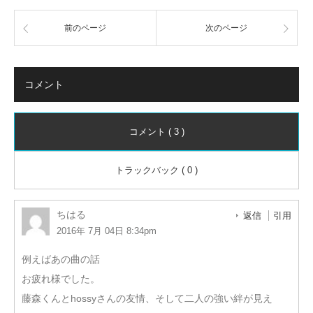
前のページ
次のページ
コメント
コメント ( 3 )
トラックバック ( 0 )
ちはる
返信
引用
2016年 7月 04日 8:34pm
例えばあの曲の話
お疲れ様でした。
藤森くんとhossyさんの友情、そして二人の強い絆が見え