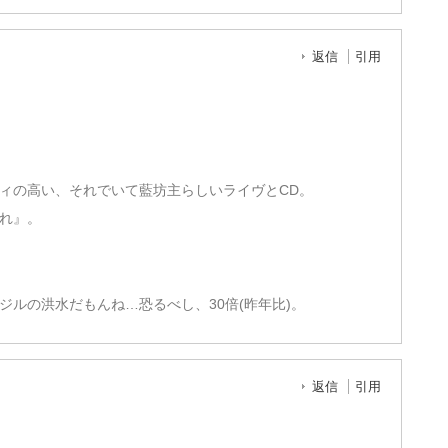
返信
引用
ィの高い、それでいて藍坊主らしいライヴとCD。
れ』。
ルの洪水だもんね…恐るべし、30倍(昨年比)。
返信
引用