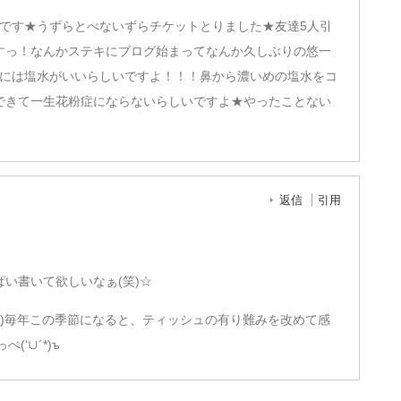
です★うずらとべないずらチケットとりました★友達5人引
すっ！なんかステキにブログ始まってなんか久しぶりの悠一
には塩水がいいらしいですよ！！！鼻から濃いめの塩水をコ
できて一生花粉症にならないらしいですよ★やったことない
返信
引用
い書いて欲しいなぁ(笑)☆
×)毎年この季節になると、ティッシュの有り難みを改めて感
‘∪´*)ъ