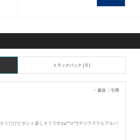
トラックバック ( 0 )
返信
引用
うだけどホント楽しそうですね(*^o^*)マジウズラもアルバ