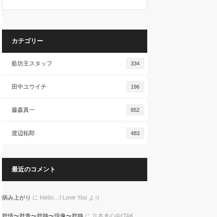
カテゴリー
藍坊主スタッフ
334
田中ユウイチ
196
藤森真一
852
渡辺拓郎
483
最近のコメント
病み上がり
に
Hello…I Love You
より
群情〜群青〜群静〜現像〜群静
に
六本木心中(TAK