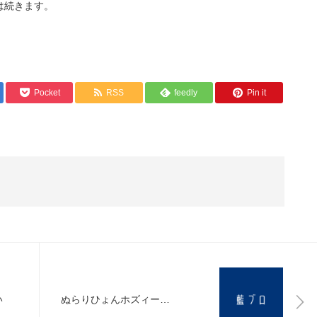
は続きます。
Pocket
RSS
feedly
Pin it
い
ぬらりひょんホズィー…