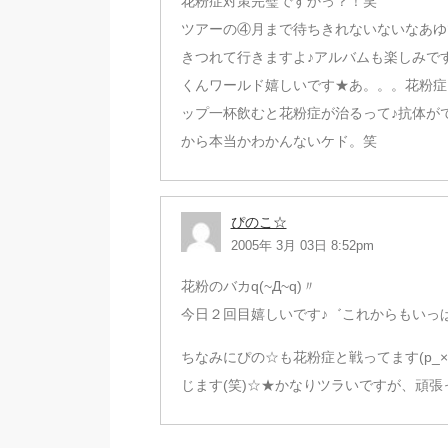
花粉症対策完璧ですかっ？！笑
ツアーの④月まで待ちきれないないなあゆ
きつれて行きますよ♪アルバムも楽しみで
くんワールド嬉しいです★あ。。。花粉症
ップ一杯飲むと花粉症が治るって♪抗体が
から本当かわかんないケド。笑
ぴのこ☆
2005年 3月 03日 8:52pm
花粉のバカq(~Д~q)〃
今日２回目嬉しいです♪゛これからもいっぱ
ちなみにぴの☆も花粉症と戦ってます(p_
じます(笑)☆★かなりツラいですが、頑張っぺ(