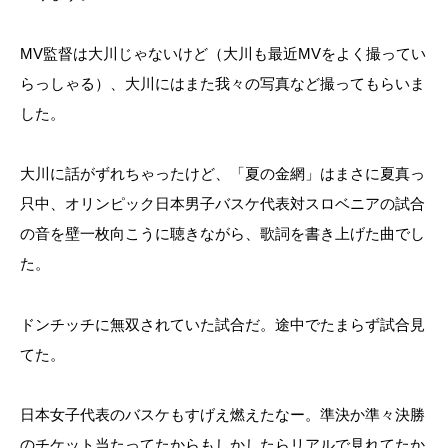
MV監督は大川じゃないけど（大川も最近MVをよく撮ってい
らっしゃる）、大川にはまた我々の写真など撮ってもらいま
した。
大川に話がずれちゃったけど、「夏の金網」はまさに夏真っ
只中、オリンピック日本男子バスケ代表対スロベニアの試合
の音を壁一枚向こうに聴きながら、歌詞を書き上げた曲でし
た。
ドンチッチに無双されていた試合だ。途中でたまらず試合見
てた。
日本女子代表のバスケもすげえ燃えたなー。準決か準々決勝
のチケット当たってたからもしかしたらリアルで見れてたか